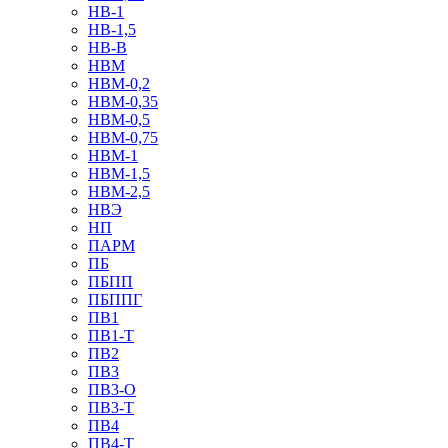
НВ-1
НВ-1,5
НВ-В
НВМ
НВМ-0,2
НВМ-0,35
НВМ-0,5
НВМ-0,75
НВМ-1
НВМ-1,5
НВМ-2,5
НВЭ
НП
ПАРМ
ПБ
ПБПП
ПБППГ
ПВ1
ПВ1-Т
ПВ2
ПВ3
ПВ3-О
ПВ3-Т
ПВ4
ПВ4-Т