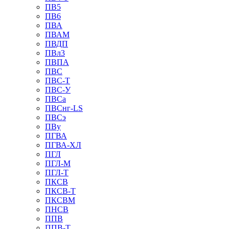
ПВ5
ПВ6
ПВА
ПВАМ
ПВДП
ПВл3
ПВПА
ПВС
ПВС-Т
ПВС-У
ПВСа
ПВСнг-LS
ПВСэ
ПВу
ПГВА
ПГВА-ХЛ
ПГЛ
ПГЛ-М
ПГЛ-Т
ПКСВ
ПКСВ-Т
ПКСВМ
ПНСВ
ППВ
ППВ-Т