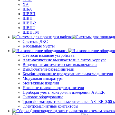
ХА
ШБА
ШВВП
ШВП
ШВП-2
ШВПТ
ШВПТМ
Системы ДКС
Кабельные муфты
Светосигнальные устройства
Автоматические выключатели в литом корпусе
Воздушные автоматические выключатели
Выключатели-разъединители
Комбинированные предохранители-разъединители
Модульная аппаратура
Монтажные изделия
Ножевые плавкие предохранители
Приборы учета, контроля и измерения ASTER
Силовое оборудование
Трансформаторы тока измерительные ASTER 0,66 
Электромагнитные контакторы