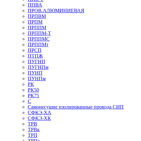
ППВА
ПРОВ.АЛЮМИНИЕВАЯ
ПРПВМ
ПРПМ
ПРППМ
ПРППМ-Т
ПРППМС
ПРППМт
ПРСП
ПТПЖ
ПУГНП
ПУГНПм
ПУНП
ПУНПм
РК
РК50
РК75
С
Самонесущие изолированные провода СИП
СФКЭ-ХА
СФКЭ-ХК
ТРВ
ТРВк
ТРП
ТРПс