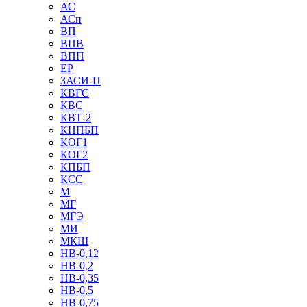
АС
АСп
ВП
ВПВ
ВПП
ЕР
ЗАСИ-П
КВГС
КВС
КВТ-2
КНПБП
КОГ1
КОГ2
КПБП
КСС
М
МГ
МГЭ
МИ
МКШ
НВ-0,12
НВ-0,2
НВ-0,35
НВ-0,5
НВ-0,75