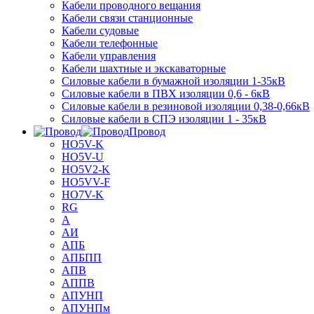
Кабели проводного вещания
Кабели связи станционные
Кабели судовые
Кабели телефонные
Кабели управления
Кабели шахтные и экскаваторные
Силовые кабели в бумажной изоляции 1-35кВ
Силовые кабели в ПВХ изоляции 0,6 - 6кВ
Силовые кабели в резиновой изоляции 0,38-0,66кВ
Силовые кабели в СПЭ изоляции 1 - 35кВ
Провод
HO5V-K
HO5V-U
HO5V2-K
HO5VV-F
HO7V-K
RG
А
АИ
АПБ
АПБПП
АПВ
АППВ
АПУНП
АПУНПм