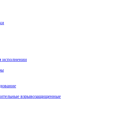
ки
м исполнении
ры
удование
твительные взрывозащищенные