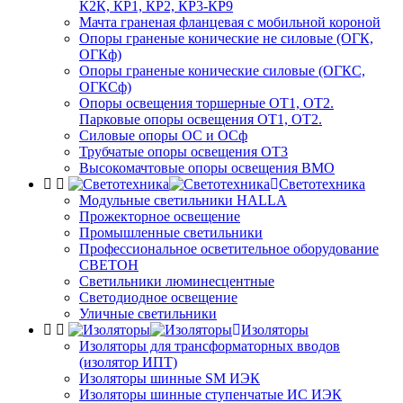
К2К, КР1, КР2, КР3-КР9
Мачта граненая фланцевая с мобильной короной
Опоры граненые конические не силовые (ОГК,
ОГКф)
Опоры граненые конические силовые (ОГКС,
ОГКСф)
Опоры освещения торшерные ОТ1, ОТ2.
Парковые опоры освещения ОТ1, ОТ2.
Силовые опоры ОС и ОСф
Трубчатые опоры освещения ОТ3
Высокомачтовые опоры освещения ВМО
Светотехника
Модульные светильники HALLA
Прожекторное освещение
Промышленные светильники
Профессиональное осветительное оборудование
СВЕТОН
Светильники люминесцентные
Светодиодное освещение
Уличные светильники
Изоляторы
Изоляторы для трансформаторных вводов
(изолятор ИПТ)
Изоляторы шинные SM ИЭК
Изоляторы шинные ступенчатые ИС ИЭК