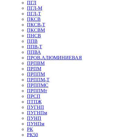
ПГЛ
ПГЛ-М
ПГЛ-Т
ПКСВ
ПКСВ-Т
ПКСВМ
ПНСВ
ППВ
ППВ-Т
ППВА
ПРОВ.АЛЮМИНИЕВАЯ
ПРПВМ
ПРПМ
ПРППМ
ПРППМ-Т
ПРППМС
ПРППМт
ПРСП
ПТПЖ
ПУГНП
ПУГНПм
ПУНП
ПУНПм
РК
РК50