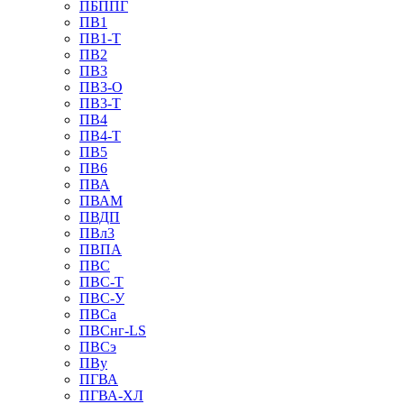
ПБППГ
ПВ1
ПВ1-Т
ПВ2
ПВ3
ПВ3-О
ПВ3-Т
ПВ4
ПВ4-Т
ПВ5
ПВ6
ПВА
ПВАМ
ПВДП
ПВл3
ПВПА
ПВС
ПВС-Т
ПВС-У
ПВСа
ПВСнг-LS
ПВСэ
ПВу
ПГВА
ПГВА-ХЛ