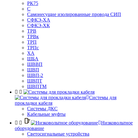
РК75
С
Самонесущие изолированные провода СИП
СФКЭ-ХА
СФКЭ-ХК
ТРВ
ТРВк
ТРП
ТРПс
ХА
ШБА
ШВВП
ШВП
ШВП-2
ШВПТ
ШВПТМ
Системы для
прокладки кабеля
Системы ДКС
Кабельные муфты
Низковольтное
оборудование
Светосигнальные устройства