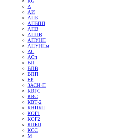
RG
А
АИ
АПБ
АПБПП
АПВ
АППВ
АПУНП
АПУНПм
АС
АСп
ВП
ВПВ
ВПП
ЕР
ЗАСИ-П
КВГС
КВС
КВТ-2
КНПБП
КОГ1
КОГ2
КПБП
КСС
М