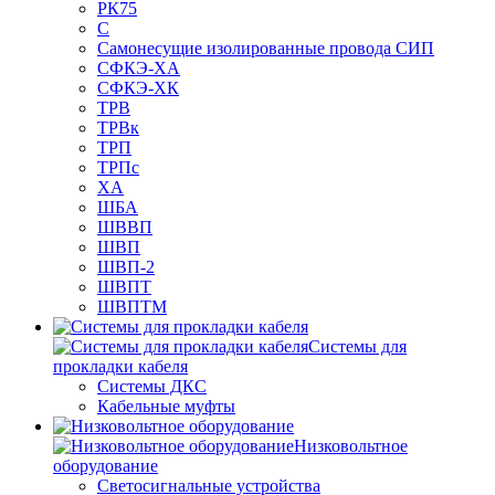
РК75
С
Самонесущие изолированные провода СИП
СФКЭ-ХА
СФКЭ-ХК
ТРВ
ТРВк
ТРП
ТРПс
ХА
ШБА
ШВВП
ШВП
ШВП-2
ШВПТ
ШВПТМ
Системы для
прокладки кабеля
Системы ДКС
Кабельные муфты
Низковольтное
оборудование
Светосигнальные устройства