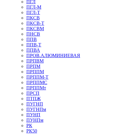
ПГЛ
ПГЛ-М
ПГЛ-Т
ПКСВ
ПКСВ-Т
ПКСВМ
ПНСВ
ППВ
ППВ-Т
ППВА
ПРОВ.АЛЮМИНИЕВАЯ
ПРПВМ
ПРПМ
ПРППМ
ПРППМ-Т
ПРППМС
ПРППМт
ПРСП
ПТПЖ
ПУГНП
ПУГНПм
ПУНП
ПУНПм
РК
РК50