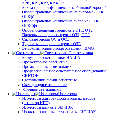
К2К, КР1, КР2, КР3-КР9
Мачта граненая фланцевая с мобильной короной
Опоры граненые конические не силовые (ОГК,
ОГКф)
Опоры граненые конические силовые (ОГКС,
ОГКСф)
Опоры освещения торшерные ОТ1, ОТ2.
Парковые опоры освещения ОТ1, ОТ2.
Силовые опоры ОС и ОСф
Трубчатые опоры освещения ОТ3
Высокомачтовые опоры освещения ВМО
Светотехника
Модульные светильники HALLA
Прожекторное освещение
Промышленные светильники
Профессиональное осветительное оборудование
СВЕТОН
Светильники люминесцентные
Светодиодное освещение
Уличные светильники
Изоляторы
Изоляторы для трансформаторных вводов
(изолятор ИПТ)
Изоляторы шинные SM ИЭК
Изоляторы шинные ступенчатые ИС ИЭК