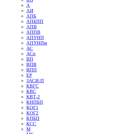
А
АИ
АПБ
АПБПП
АПВ
АППВ
АПУНП
АПУНПм
АС
АСп
ВП
ВПВ
ВПП
ЕР
ЗАСИ-П
КВГС
КВС
КВТ-2
КНПБП
КОГ1
КОГ2
КПБП
КСС
М