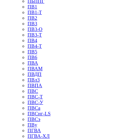
ПБППГ
ПВ1
ПВ1-Т
ПВ2
ПВ3
ПВ3-О
ПВ3-Т
ПВ4
ПВ4-Т
ПВ5
ПВ6
ПВА
ПВАМ
ПВДП
ПВл3
ПВПА
ПВС
ПВС-Т
ПВС-У
ПВСа
ПВСнг-LS
ПВСэ
ПВу
ПГВА
ПГВА-ХЛ