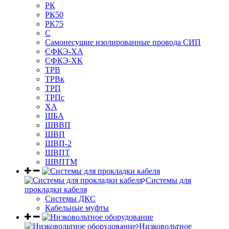
РК
РК50
РК75
С
Самонесущие изолированные провода СИП
СФКЭ-ХА
СФКЭ-ХК
ТРВ
ТРВк
ТРП
ТРПс
ХА
ШБА
ШВВП
ШВП
ШВП-2
ШВПТ
ШВПТМ
Системы для
прокладки кабеля
Системы ДКС
Кабельные муфты
Низковольтное