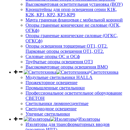
Высокомачтовая осветительная установка (ВОУ)
Кронштейны для опор освещения серии К1К,
К2К, КР1, КР2, КР3-КР9
Мачта граненая фланцевая с мобильной короной
Опоры граненые конические не силовые (ОГК,
ОГКф)
Опоры граненые конические силовые (ОГКС,
ОГКСф)
Опоры освещения торшерные ОТ1, ОТ2.
Парковые опоры освещения ОТ1, ОТ2.
Силовые опоры ОС и ОСф
Трубчатые опоры освещения ОТ3
Высокомачтовые опоры освещения ВМО
Светотехника
Модульные светильники HALLA
Прожекторное освещение
Промышленные светильники
Профессиональное осветительное оборудование
СВЕТОН
Светильники люминесцентные
Светодиодное освещение
Уличные светильники
Изоляторы
Изоляторы для трансформаторных вводов
(изолятор ИПТ)