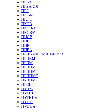
ПГВА
ПГВА-ХЛ
ПГЛ
ПГЛ-М
ПГЛ-Т
ПКСВ
ПКСВ-Т
ПКСВМ
ПНСВ
ППВ
ППВ-Т
ППВА
ПРОВ.АЛЮМИНИЕВАЯ
ПРПВМ
ПРПМ
ПРППМ
ПРППМ-Т
ПРППМС
ПРППМт
ПРСП
ПТПЖ
ПУГНП
ПУГНПм
ПУНП
ПУНПм