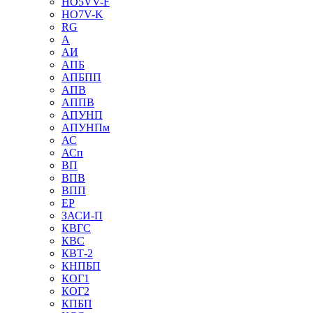
HO5VV-F
HO7V-K
RG
А
АИ
АПБ
АПБПП
АПВ
АППВ
АПУНП
АПУНПм
АС
АСп
ВП
ВПВ
ВПП
ЕР
ЗАСИ-П
КВГС
КВС
КВТ-2
КНПБП
КОГ1
КОГ2
КПБП