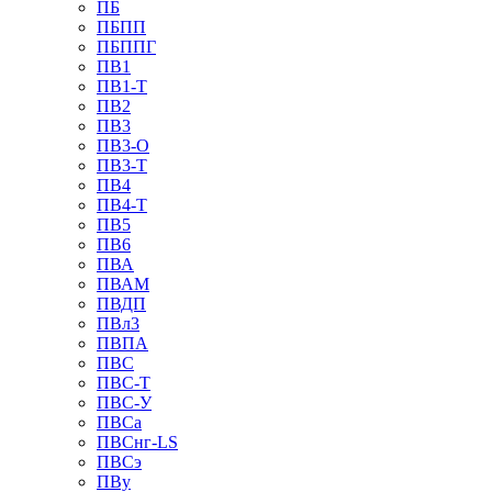
ПБ
ПБПП
ПБППГ
ПВ1
ПВ1-Т
ПВ2
ПВ3
ПВ3-О
ПВ3-Т
ПВ4
ПВ4-Т
ПВ5
ПВ6
ПВА
ПВАМ
ПВДП
ПВл3
ПВПА
ПВС
ПВС-Т
ПВС-У
ПВСа
ПВСнг-LS
ПВСэ
ПВу