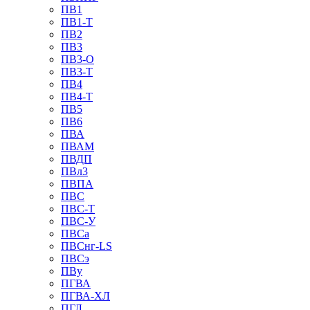
ПВ1
ПВ1-Т
ПВ2
ПВ3
ПВ3-О
ПВ3-Т
ПВ4
ПВ4-Т
ПВ5
ПВ6
ПВА
ПВАМ
ПВДП
ПВл3
ПВПА
ПВС
ПВС-Т
ПВС-У
ПВСа
ПВСнг-LS
ПВСэ
ПВу
ПГВА
ПГВА-ХЛ
ПГЛ