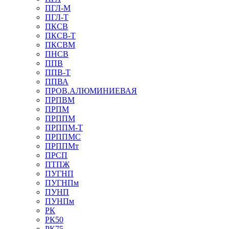
ПГЛ-М
ПГЛ-Т
ПКСВ
ПКСВ-Т
ПКСВМ
ПНСВ
ППВ
ППВ-Т
ППВА
ПРОВ.АЛЮМИНИЕВАЯ
ПРПВМ
ПРПМ
ПРППМ
ПРППМ-Т
ПРППМС
ПРППМт
ПРСП
ПТПЖ
ПУГНП
ПУГНПм
ПУНП
ПУНПм
РК
РК50
РК75