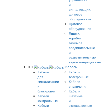
и
сигнализации,
щитовое
оборудование
Щитовое
оборудование
Ящики,
коробки
зажимов
соединительные
и
разветвительные
взрывозащищенные
Кабель
Кабели
Кабели
для
телефонные
сигнализации
Кабели
и
управления
блокировки
Кабели
Кабели
шахтные
контрольные
и
Кабели
экскаваторные