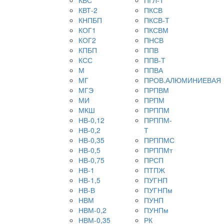
КВТ-2
ПКСВ
КНПБП
ПКСВ-Т
КОГ1
ПКСВМ
КОГ2
ПНСВ
КПБП
ППВ
КСС
ППВ-Т
М
ППВА
МГ
ПРОВ.АЛЮМИНИЕВАЯ
МГЭ
ПРПВМ
МИ
ПРПМ
МКШ
ПРППМ
НВ-0,12
ПРППМ-
НВ-0,2
Т
НВ-0,35
ПРППМС
НВ-0,5
ПРППМт
НВ-0,75
ПРСП
НВ-1
ПТПЖ
НВ-1,5
ПУГНП
НВ-В
ПУГНПм
НВМ
ПУНП
НВМ-0,2
ПУНПм
НВМ-0,35
РК