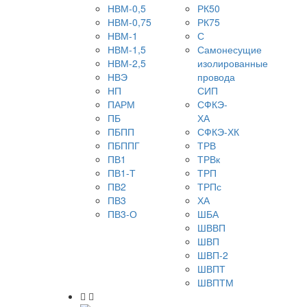
НВМ-0,5
РК50
НВМ-0,75
РК75
НВМ-1
С
НВМ-1,5
Самонесущие
НВМ-2,5
изолированные
НВЭ
провода
НП
СИП
ПАРМ
СФКЭ-
ПБ
ХА
ПБПП
СФКЭ-ХК
ПБППГ
ТРВ
ПВ1
ТРВк
ПВ1-Т
ТРП
ПВ2
ТРПс
ПВ3
ХА
ПВ3-О
ШБА
ШВВП
ШВП
ШВП-2
ШВПТ
ШВПТМ