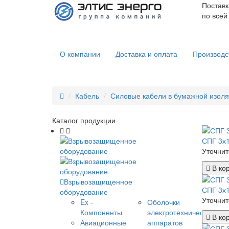
Поставк
по всей
О компании
Доставка и оплата
Производс
Кабель
Силовые кабели в бумажной изоля
Каталог продукции
СПГ 3х
Уточнит
В ко
Взрывозащищенное
СПГ 3х
оборудование
Уточнит
Ex -
Оболочки
Компоненты
электротехнических
В ко
Авиационные
аппаратов