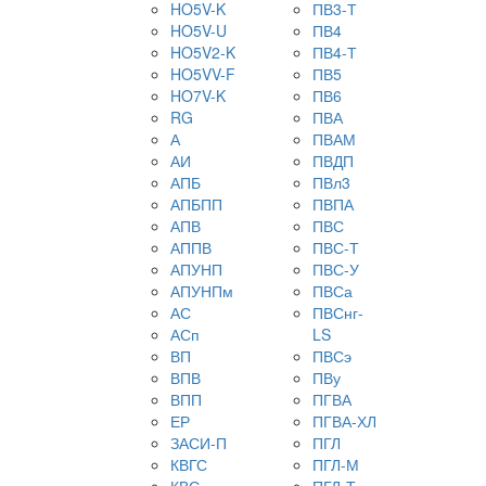
HO5V-K
ПВ3-Т
HO5V-U
ПВ4
HO5V2-K
ПВ4-Т
HO5VV-F
ПВ5
HO7V-K
ПВ6
RG
ПВА
А
ПВАМ
АИ
ПВДП
АПБ
ПВл3
АПБПП
ПВПА
АПВ
ПВС
АППВ
ПВС-Т
АПУНП
ПВС-У
АПУНПм
ПВСа
АС
ПВСнг-
АСп
LS
ВП
ПВСэ
ВПВ
ПВу
ВПП
ПГВА
ЕР
ПГВА-ХЛ
ЗАСИ-П
ПГЛ
КВГС
ПГЛ-М
КВС
ПГЛ-Т