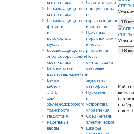
светильники
Осветительное
СПГ 3х
Взрывозащищенные
оборудование
Уточнит
светильники
во
Взрывозащищенные
взрывозащищенном
В ко
фитинги
исполнении
и
Пакетные
СПГ 3х
переходные
переключатели
Уточнит
муфты
и посты
Взрывозащищенные
управления
В ко
энергосберегающие
Посты
светильники
сигнализации
Выключатели
световые
взрывозащищенные
и
Вэлан
звуковые,
кабели
светофоры
Кабель
ЗКПБ
Пускатели
кабельн
Для
и
соответ
железнодорожного
устройства
подборе
транспорта
управления
почте. 
Индустрия
Соединители
Кабельные
электрические
вводы
Шкафы
управления