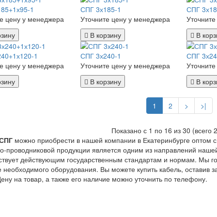
185+1х95-1
СПГ 3х185-1
СПГ 3х18
е цену у менеджера
Уточните цену у менеджера
Уточните
рзину
В корзину
В корз
240+1х120-1
СПГ 3х240-1
СПГ 3х24
е цену у менеджера
Уточните цену у менеджера
Уточните
рзину
В корзину
В корз
1
2
>
>|
Показано с 1 по 16 из 30 (всего 
СПГ
можно приобрести в нашей компании в Екатеринбурге оптом с 
о-проводниковой продукции является одним из направлений нашей
ствует действующим государственным стандартам и нормам. Мы г
 необходимого оборудования. Вы можете купить кабель, оставив за
Цену на товар, а также его наличие можно уточнить по телефону.