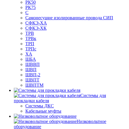
РК50
РК75
С
Самонесущие изолированные провода СИП
СФКЭ-ХА
СФКЭ-ХК
ТРВ
ТРВк
ТРП
ТРПс
ХА
ШБА
ШВВП
ШВП
ШВП-2
ШВПТ
ШВПТМ
Системы для
прокладки кабеля
Системы ДКС
Кабельные муфты
Низковольтное
оборудование