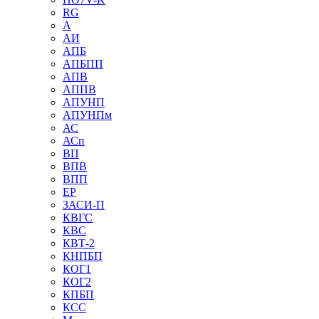
RG
А
АИ
АПБ
АПБПП
АПВ
АППВ
АПУНП
АПУНПм
АС
АСп
ВП
ВПВ
ВПП
ЕР
ЗАСИ-П
КВГС
КВС
КВТ-2
КНПБП
КОГ1
КОГ2
КПБП
КСС