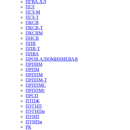
ПГВА-ХЛ
ПГЛ
ПГЛ-М
ПГЛ-Т
ПКСВ
ПКСВ-Т
ПКСВМ
ПНСВ
ППВ
ППВ-Т
ППВА
ПРОВ.АЛЮМИНИЕВАЯ
ПРПВМ
ПРПМ
ПРППМ
ПРППМ-Т
ПРППМС
ПРППМт
ПРСП
ПТПЖ
ПУГНП
ПУГНПм
ПУНП
ПУНПм
РК