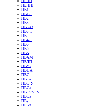
ПБПП
ПБППГ
ПВ1
ПВ1-Т
ПВ2
ПВ3
ПВ3-О
ПВ3-Т
ПВ4
ПВ4-Т
ПВ5
ПВ6
ПВА
ПВАМ
ПВДП
ПВл3
ПВПА
ПВС
ПВС-Т
ПВС-У
ПВСа
ПВСнг-LS
ПВСэ
ПВу
ПГВА