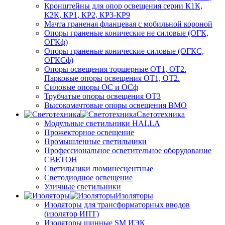
Кронштейны для опор освещения серии К1К,
К2К, КР1, КР2, КР3-КР9
Мачта граненая фланцевая с мобильной короной
Опоры граненые конические не силовые (ОГК,
ОГКф)
Опоры граненые конические силовые (ОГКС,
ОГКСф)
Опоры освещения торшерные ОТ1, ОТ2.
Парковые опоры освещения ОТ1, ОТ2.
Силовые опоры ОС и ОСф
Трубчатые опоры освещения ОТ3
Высокомачтовые опоры освещения ВМО
Светотехника
Модульные светильники HALLA
Прожекторное освещение
Промышленные светильники
Профессиональное осветительное оборудование
СВЕТОН
Светильники люминесцентные
Светодиодное освещение
Уличные светильники
Изоляторы
Изоляторы для трансформаторных вводов
(изолятор ИПТ)
Изоляторы шинные SM ИЭК